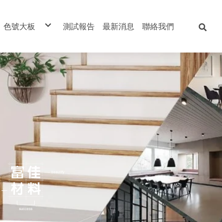
色號大板
測試報告
最新消息
聯絡我們
板
富佳科技不燃板
富佳抗火板
列
板
森織系列）
o萊諾檜木吸音板
孔吸音板
地板
地板
斗