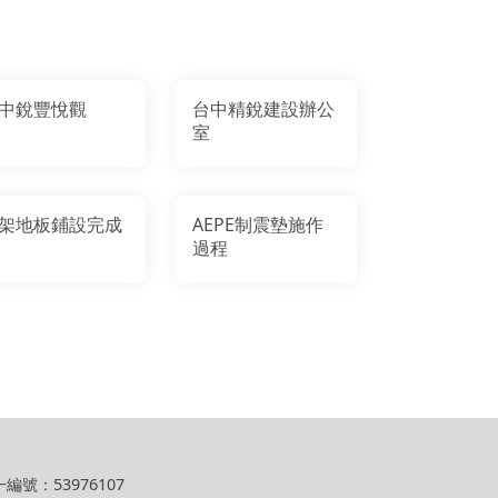
中銳豐悅觀
台中精銳建設辦公
室
架地板鋪設完成
AEPE制震墊施作
過程
編號：53976107