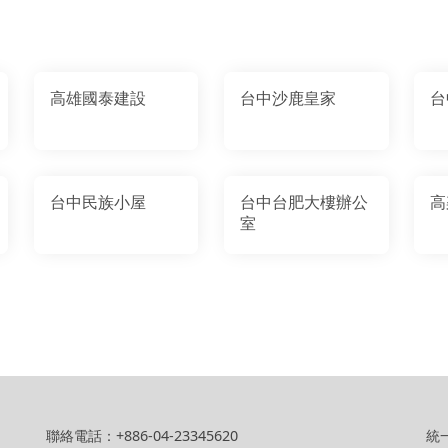
高雄國泰建設
台中沙鹿皇家
台
台中民族小屋
台中台肥大樓辦公
高
室
聯絡電話：+886-04-23345620
統一