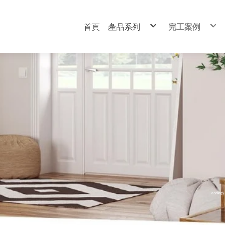
首頁
產品系列
完工案例
耐燃防焰板材
富佳科技不燃
吸隔音產品
富佳抗火板
地板地墊
耐燃複合板系
功能塗料
MCM生態軟
科技免水便斗
明架天花板（
五金周邊
日本進口Len
吸音木格柵
富佳科技不燃板
裝飾吸音板
自動拉門回歸器
富佳降噪高架地板
米蘭水性萬用漆
科技免水小便斗
裝飾吸音板
富佳抗火板
DIY 吸音牆板
耐燃板材專用膠
戶外全竹碳化地板
日本關西漆喰塗料
AEPE 制震墊
吸音木格柵
吸音木格柵
鋁質收邊條
樂波編織地毯
A&A淺野沖
MCM生態軟板
複層隔音矽酸鈣板
隔音填縫劑
魔方高架地墊
富佳降噪高架
環保石皮板
日本進口Leno萊諾檜木吸音板
自黏式PVC封邊條
戶外全竹碳化
富佳明架天花板 森織系列
AEPE制震墊
電池自動保養放電器
科技免水小便
裝飾吸音板
架橋式不衰減靜音墊
PE雙面膠
樂波編織地毯
DIY 吸音牆板
管道用隔音毯
防霉美縫劑
日本進口Leno萊諾檜木吸音板
日本 DAIKEN大建遮音毯
美耐皿發泡板
門扇隔音五金組
A&A矽酸鈣化妝板
A&A淺野沖孔吸音板
平面防火板
可彎防火板
石紋高亮面抗火板
耐燃一級複合板 美耐板系列
耐燃一級複合板 PVC系列
耐燃二級複合板 美耐板系列
耐燃一級裝飾板 設計家系列
高壓裝飾耐火板
複層隔音矽酸鈣板