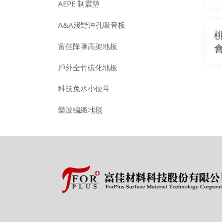
AEPE 制震墊
A&A淺野沖孔吸音板
富佳降噪高架地板
戶外全竹碳化地板
科技免水小便斗
樂波編織地毯