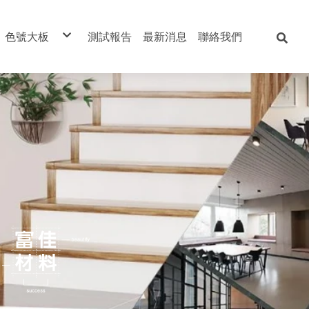
色號大板
測試報告
最新消息
聯絡我們
板
富佳科技不燃板
富佳抗火板
列
板
森織系列）
o萊諾檜木吸音板
孔吸音板
地板
地板
斗