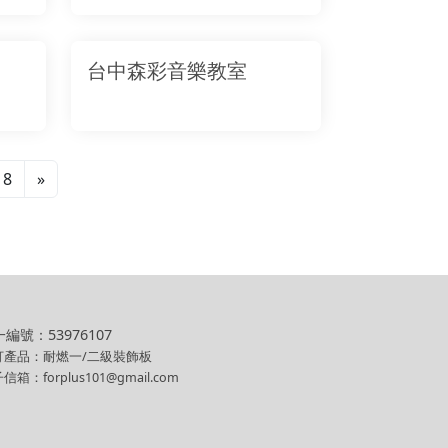
台中森彩音樂教室
8
»
編號：53976107
打產品：耐燃一/二級裝飾板
信箱：forplus101@gmail.com