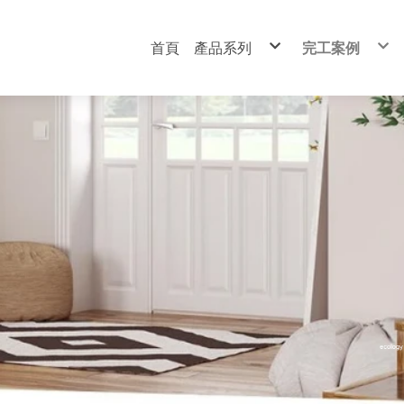
首頁
產品系列
完工案例
耐燃防焰板材
富佳科技不燃
吸隔音產品
富佳抗火板
地板地墊
耐燃複合板系
功能塗料
MCM生態軟
科技免水便斗
明架天花板（
五金周邊
日本進口Len
吸音木格柵
富佳科技不燃板
裝飾吸音板
自動拉門回歸器
富佳降噪高架地板
米蘭水性萬用漆
科技免水小便斗
裝飾吸音板
富佳抗火板
DIY 吸音牆板
耐燃板材專用膠
戶外全竹碳化地板
日本關西漆喰塗料
AEPE 制震墊
吸音木格柵
吸音木格柵
鋁質收邊條
樂波編織地毯
A&A淺野沖
MCM生態軟板
複層隔音矽酸鈣板
隔音填縫劑
魔方高架地墊
富佳降噪高架
環保石皮板
日本進口Leno萊諾檜木吸音板
自黏式PVC封邊條
戶外全竹碳化
富佳明架天花板 森織系列
AEPE制震墊
電池自動保養放電器
科技免水小便
裝飾吸音板
架橋式不衰減靜音墊
PE雙面膠
樂波編織地毯
DIY 吸音牆板
管道用隔音毯
防霉美縫劑
日本進口Leno萊諾檜木吸音板
日本 DAIKEN大建遮音毯
美耐皿發泡板
門扇隔音五金組
A&A矽酸鈣化妝板
A&A淺野沖孔吸音板
平面防火板
可彎防火板
石紋高亮面抗火板
耐燃一級複合板 美耐板系列
耐燃一級複合板 PVC系列
耐燃二級複合板 美耐板系列
耐燃一級裝飾板 設計家系列
高壓裝飾耐火板
複層隔音矽酸鈣板